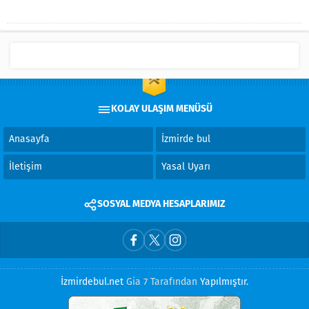
KOLAY ULAŞIM MENÜSÜ
Anasayfa
İzmirde bul
İletişim
Yasal Uyarı
SOSYAL MEDYA HESAPLARIMIZ
İzmirdebul.net
Gia 7 Tarafından
Yapılmıştır.