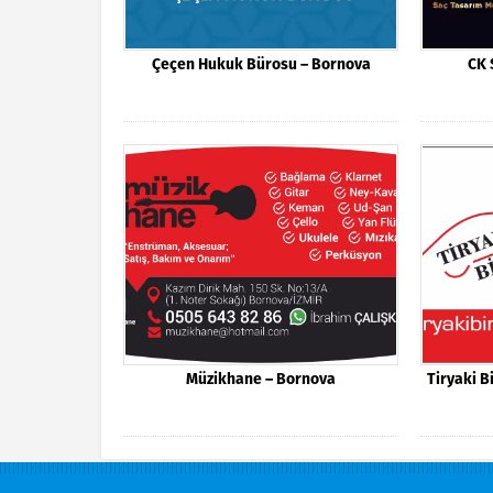
Çeçen Hukuk Bürosu – Bornova
CK 
Müzikhane – Bornova
Tiryaki B