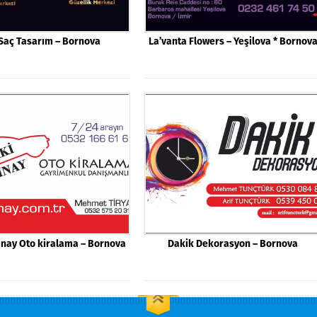
Saç Tasarım – Bornova
La’vanta Flowers – Yeşilova * Bornov
inay Oto kiralama – Bornova
Dakik Dekorasyon – Bornova