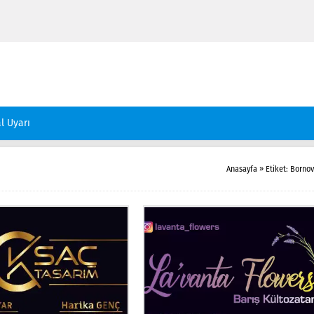
l Uyarı
Anasayfa
»
Etiket: Borno