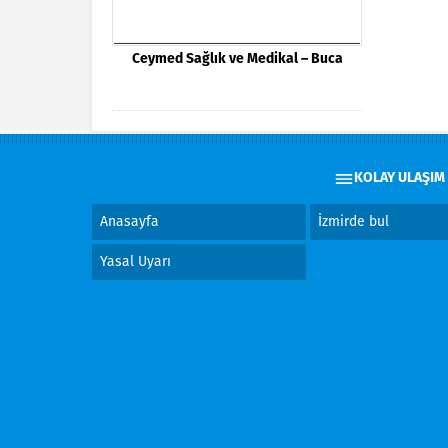
Ceymed Sağlık ve Medikal – Buca
KOLAY ULAŞIM
Anasayfa
İzmirde bul
Yasal Uyarı