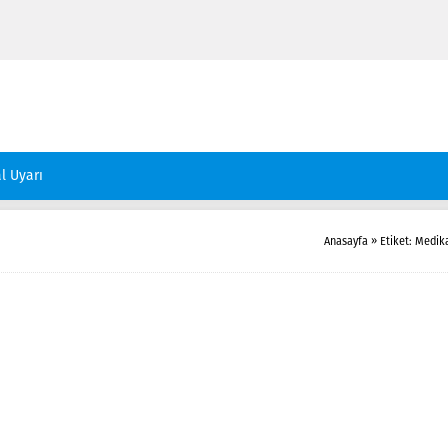
l Uyarı
Anasayfa
»
Etiket: Medik