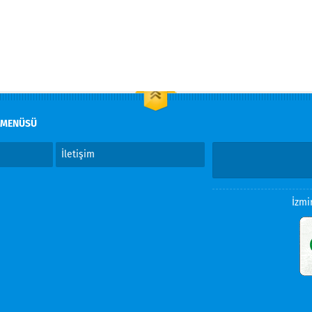
 MENÜSÜ
İletişim
İzmi