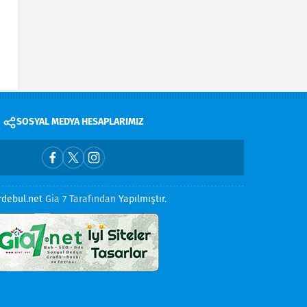
SOSYAL MEDYA HESAPLARIMIZ
rdebul.net
Gia 7 Tarafından
Yapılmıştır.