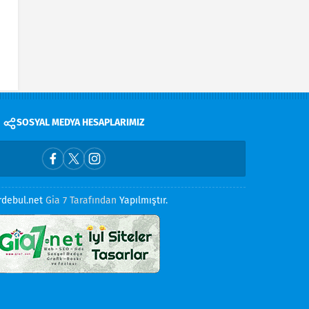
SOSYAL MEDYA HESAPLARIMIZ
rdebul.net
Gia 7 Tarafından
Yapılmıştır.