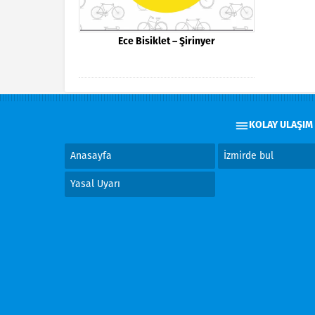
Ece Bisiklet – Şirinyer
KOLAY ULAŞIM
Anasayfa
İzmirde bul
Yasal Uyarı