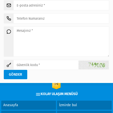
KOLAY ULAŞIM MENÜSÜ
Anasayfa
İzmirde bul