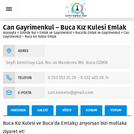
Can Gayrimenkul – Buca Kız Kulesi Emlak
Anasayfa
»
İzmirde bul
»
Emlak ve Gayrimenkul
»
Buca'da Emlak ve Gayrimenkul
»
Can
Gayrimenkul – Buca Kız Kulesi Emlak
ADRES
Seyfi Demirsoy Cad. No: 49 Menderes Mh. Buca/İZMİR
0 553 553 25 20 - 0 532 402 28 74
TELEFON
can.exmelo@gmail.com
E-POSTA
HAKKINDA
GALERİ
VİDEO
KONUM
YORUM
Buca Kız Kulesi ve Buca’da Emlakçı arıyorsan bizi mutlaka
ziyaret et!