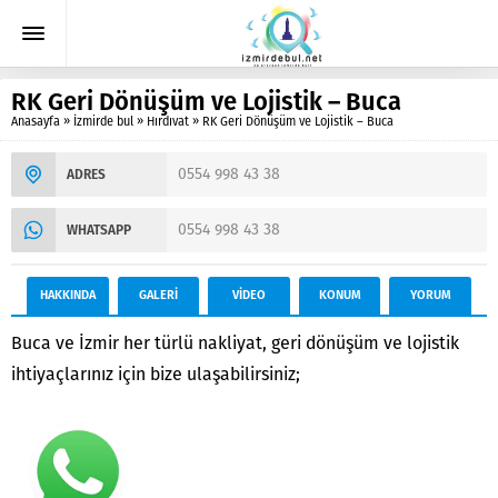
RK Geri Dönüşüm ve Lojistik – Buca
Anasayfa
»
İzmirde bul
»
Hırdıvat
»
RK Geri Dönüşüm ve Lojistik – Buca
0554 998 43 38
ADRES
0554 998 43 38
WHATSAPP
HAKKINDA
GALERİ
VİDEO
KONUM
YORUM
Buca ve İzmir her türlü nakliyat, geri dönüşüm ve lojistik
ihtiyaçlarınız için bize ulaşabilirsiniz;