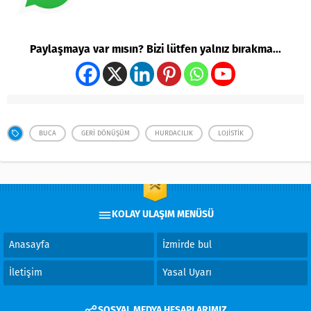
Paylaşmaya var mısın? Bizi lütfen yalnız bırakma...
BUCA
GERI DÖNÜŞÜM
HURDACILIK
LOJISTIK
KOLAY ULAŞIM MENÜSÜ
Anasayfa
İzmirde bul
İletişim
Yasal Uyarı
SOSYAL MEDYA HESAPLARIMIZ