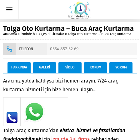
Tolga Oto Kurtarma – Buca Araç Kurtarma
Anasayfa
»
İzmirde bul
»
Çeşitli Firmalar
»
Tolga Oto Kurtarma – Buca Araç Kurtarma
0554 852 52 69
TELEFON
HAKKINDA
GALERİ
VİDEO
KONUM
YORUM
Aracınız yolda kaldıysa bizi hemen arayın. 7/24 araç
kurtarma hizmeti için bize hemen ulaşın…
Tolga Araç Kurtarma’dan
ekstra hizmet ve fırsatlardan
faydalanabilmek
için
İzmirde Bul firma
rehberinden